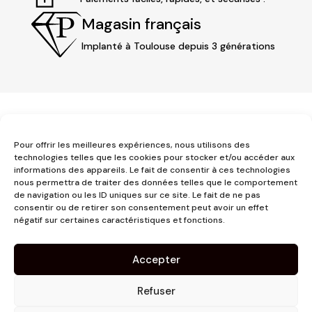
Magasin français
Implanté à Toulouse depuis 3 générations
Pour offrir les meilleures expériences, nous utilisons des
technologies telles que les cookies pour stocker et/ou accéder aux
informations des appareils. Le fait de consentir à ces technologies
nous permettra de traiter des données telles que le comportement
3 place Jeanne d'Arc
de navigation ou les ID uniques sur ce site. Le fait de ne pas
1er étage
consentir ou de retirer son consentement peut avoir un effet
31000 Toulouse
négatif sur certaines caractéristiques et fonctions.
contact@pujolmaison.com
05 62 73 70 73
Accepter
Refuser