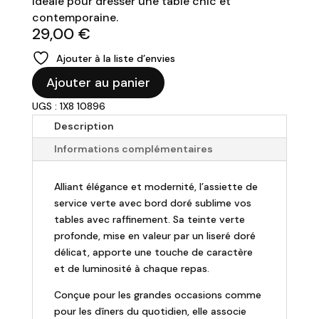
Idéale pour dresser une table chic et
contemporaine.
29,00
€
Ajouter à la liste d’envies
quantité
Ajouter au panier
de
UGS : 1X8 10896
Assiette
de
Description
service
Informations complémentaires
Alliant élégance et modernité, l’assiette de
service verte avec bord doré sublime vos
tables avec raffinement. Sa teinte verte
profonde, mise en valeur par un liseré doré
délicat, apporte une touche de caractère
et de luminosité à chaque repas.
Conçue pour les grandes occasions comme
pour les dîners du quotidien, elle associe