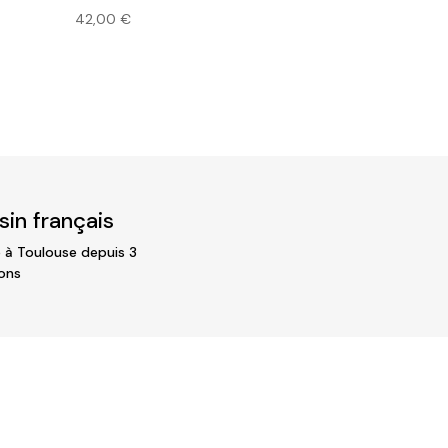
42,00
€
in français
 à Toulouse depuis 3
ons