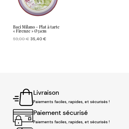
Baci Milano – Plat à tarte
« Firenze » Ø31cm
Le
Le
59,00
€
35,40
€
prix
prix
initial
actuel
était :
est :
59,00 €.
35,40 €.
Livraison
Paiements faciles, rapides, et sécurisés !
Paiement sécurisé
Paiements faciles, rapides, et sécurisés !