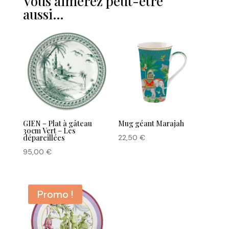
Vous aimerez peut-être
aussi…
GIEN – Plat à gâteau
Mug géant Marajah
30cm Vert – Les
dépareillées
22,50
€
95,00
€
Promo !