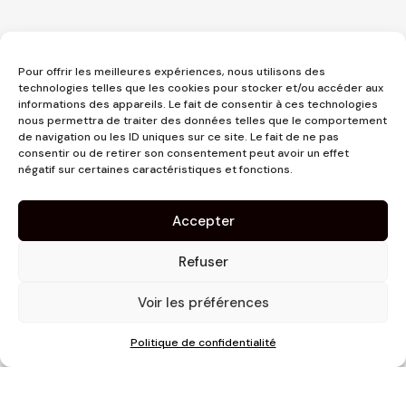
Pour offrir les meilleures expériences, nous utilisons des
technologies telles que les cookies pour stocker et/ou accéder aux
informations des appareils. Le fait de consentir à ces technologies
nous permettra de traiter des données telles que le comportement
de navigation ou les ID uniques sur ce site. Le fait de ne pas
consentir ou de retirer son consentement peut avoir un effet
3 place Jeanne d'Arc
négatif sur certaines caractéristiques et fonctions.
1er étage
31000 Toulouse
Accepter
contact@pujolmaison.com
05 62 73 70 73
Refuser
Voir les préférences
Politique de confidentialité
Site réalisé par
Linaïa