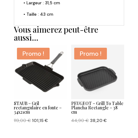
• Largeur : 31,5 cm
• Taille : 43 cm
Vous aimerez peut-être
aussi…
Promo !
Promo !
STAUB – Gril
PEUGEOT – Grill To Table
rectangulaire en fonte –
Plancha Rectangle – 38
34x21cm
cm
Le
Le
Le
Le
119,00
€
101,15
€
44,90
€
38,20
€
prix
prix
prix
prix
initial
actuel
initial
actuel