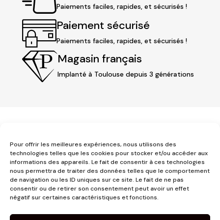
Paiements faciles, rapides, et sécurisés !
Paiement sécurisé
Paiements faciles, rapides, et sécurisés !
Magasin français
Implanté à Toulouse depuis 3 générations
Pour offrir les meilleures expériences, nous utilisons des
technologies telles que les cookies pour stocker et/ou accéder aux
informations des appareils. Le fait de consentir à ces technologies
3 place Jeanne d'Arc
nous permettra de traiter des données telles que le comportement
de navigation ou les ID uniques sur ce site. Le fait de ne pas
1er étage
consentir ou de retirer son consentement peut avoir un effet
31000 Toulouse
négatif sur certaines caractéristiques et fonctions.
contact@pujolmaison.com
05 62 73 70 73