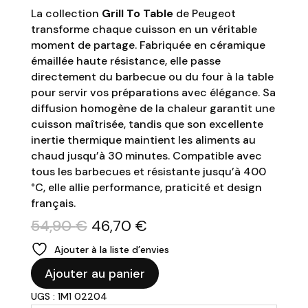
La collection
Grill To Table
de Peugeot
transforme chaque cuisson en un véritable
moment de partage. Fabriquée en céramique
émaillée haute résistance, elle passe
directement du barbecue ou du four à la table
pour servir vos préparations avec élégance. Sa
diffusion homogène de la chaleur garantit une
cuisson maîtrisée, tandis que son excellente
inertie thermique maintient les aliments au
chaud jusqu’à 30 minutes. Compatible avec
tous les barbecues et résistante jusqu’à 400
°C, elle allie performance, praticité et design
français.
Le
Le
54,90
€
46,70
€
prix
prix
Ajouter à la liste d’envies
initial
actuel
quantité
était :
est :
Ajouter au panier
de
54,90 €.
46,70 €.
UGS : 1M1 02204
PEUGEOT