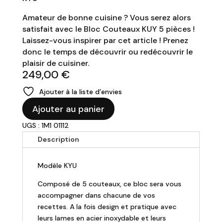
Amateur de bonne cuisine ? Vous serez alors
satisfait avec le Bloc Couteaux KUY 5 pièces !
Laissez-vous inspirer par cet article ! Prenez
donc le temps de découvrir ou redécouvrir le
plaisir de cuisiner.
249,00
€
Ajouter à la liste d’envies
quantité
Ajouter au panier
de
UGS : 1M1 01112
Richardson
Sheffield
Description
-
Bloc
Modèle KYU
de
couteaux
Composé de 5 couteaux, ce bloc sera vous
5
accompagner dans chacune de vos
pièces
recettes. A la fois design et pratique avec
leurs lames en acier inoxydable et leurs