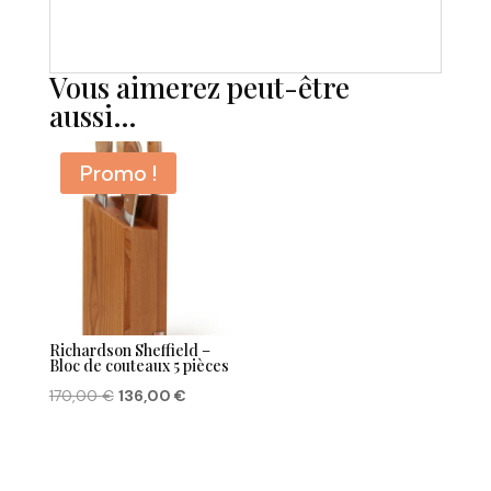
Vous aimerez peut-être
aussi…
Promo !
Richardson Sheffield –
Bloc de couteaux 5 pièces
Le
Le
170,00
€
136,00
€
prix
prix
initial
actuel
était :
est :