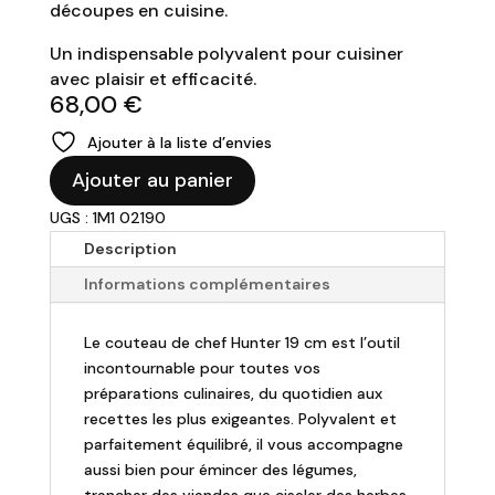
découpes en cuisine.
Un indispensable polyvalent pour cuisiner
avec plaisir et efficacité.
68,00
€
Ajouter à la liste d’envies
quantité
Ajouter au panier
de
UGS : 1M1 02190
Couteau
de
Description
chef
Informations complémentaires
Hunter
19
Le couteau de chef Hunter 19 cm est l’outil
cm
incontournable pour toutes vos
préparations culinaires, du quotidien aux
recettes les plus exigeantes. Polyvalent et
parfaitement équilibré, il vous accompagne
aussi bien pour émincer des légumes,
trancher des viandes que ciseler des herbes