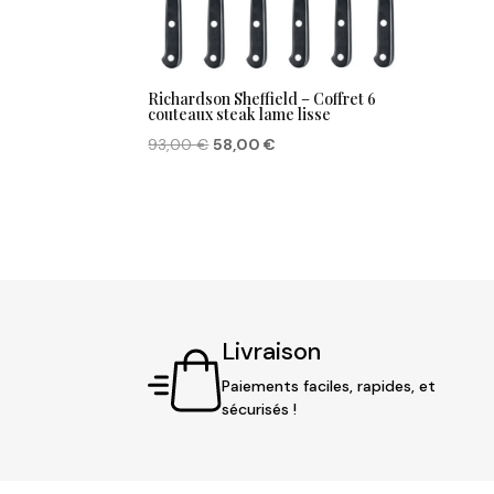
Richardson Sheffield – Coffret 6
couteaux steak lame lisse
Le
Le
93,00
€
58,00
€
prix
prix
initial
actuel
était :
est :
93,00 €.
58,00 €.
Livraison
Paiements faciles, rapides, et
sécurisés !