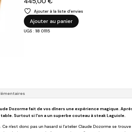
445,00
€
Ajouter à la liste d’envies
quantité
Ajouter au panier
de
UGS : 1I8 01115
Coffret
6
couteaux
Thiers
Manche
Ebène
Dozorme.
lémentaires
aude Dozorme fait de vos dîners une expérience magique. Aprè
table. Surtout si l'on a un superbe couteau à steak Laguiole.
u. Ce n'est donc pas un hasard si l'atelier Claude Dozorme se trouve