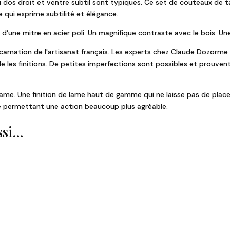
 dos droit et ventre subtil sont typiques. Ce set de couteaux de 
qui exprime subtilité et élégance.
'une mitre en acier poli. Un magnifique contraste avec le bois. Une 
incarnation de l'artisanat français. Les experts chez Claude Dozorm
 les finitions. De petites imperfections sont possibles et prouven
 lame. Une finition de lame haut de gamme qui ne laisse pas de place 
upe permettant une action beaucoup plus agréable.
ssi…