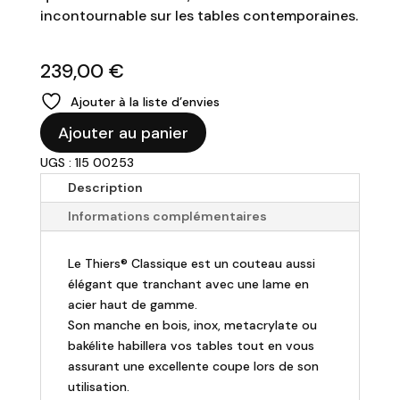
incontournable sur les tables contemporaines.
239,00
€
Ajouter à la liste d’envies
quantité
Ajouter au panier
de
UGS : 1I5 00253
Coffret
6
Description
Couteaux"
Informations complémentaires
Le
Thier"
Le Thiers® Classique est un couteau aussi
Dozorme.
élégant que tranchant avec une lame en
acier haut de gamme.
Son manche en bois, inox, metacrylate ou
bakélite habillera vos tables tout en vous
assurant une excellente coupe lors de son
utilisation.