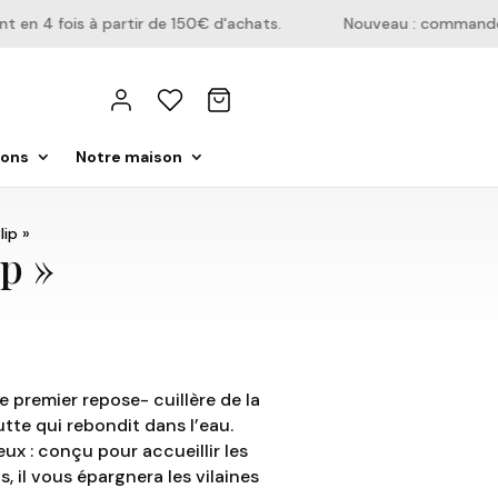
n 4 fois à partir de 150€ d'achats.
Nouveau : commandez di
ions
Notre maison
lip »
p »
le premier repose- cuillère de la
te qui rebondit dans l’eau.
eux : conçu pour accueillir les
, il vous épargnera les vilaines