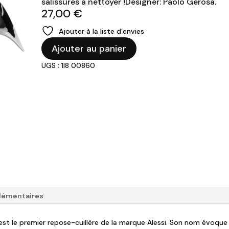
salissures à nettoyer !Designer: Paolo Gerosa.
27,00
€
Ajouter à la liste d’envies
quantité
Ajouter au panier
de
UGS : 1I8 00860
ALESSI
-
Repose
Cuillère
"Blip"
lémentaires
p" est le premier repose-cuillère de la marque Alessi. Son nom évoqu