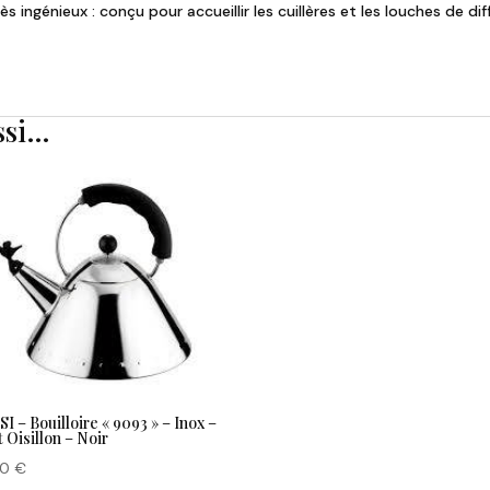
très ingénieux : conçu pour accueillir les cuillères et les louches de d
ssi…
I – Bouilloire « 9093 » – Inox –
et Oisillon – Noir
00
€