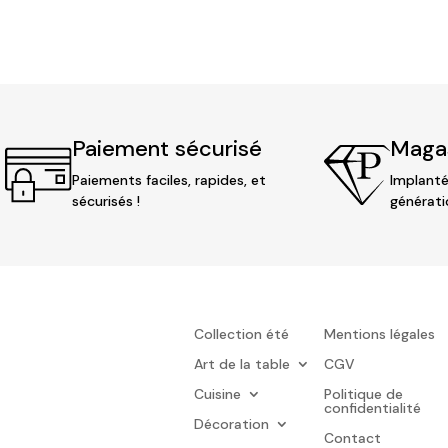
initial
actuel
était :
est :
59,90 €.
44,90 €.
Paiement sécurisé
Magas
Paiements faciles, rapides, et
Implanté
sécurisés !
générati
Collection été
Mentions légales
Art de la table
CGV
Cuisine
Politique de
confidentialité
Décoration
Contact