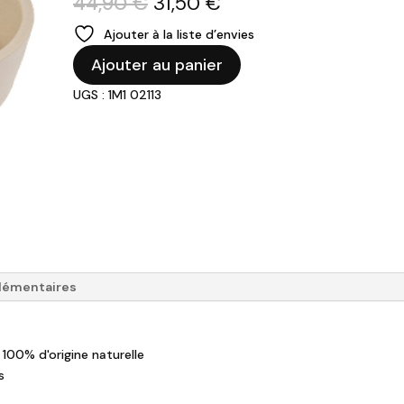
Le
Le
44,90
€
31,50
€
prix
prix
Ajouter à la liste d’envies
initial
actuel
quantité
était :
est :
Ajouter au panier
de
44,90 €.
31,50 €.
UGS : 1M1 02113
PEUGEOT
-
Mortier
et
Pilon
"Appolia"
-
Ecru
lémentaires
 100% d'origine naturelle
s