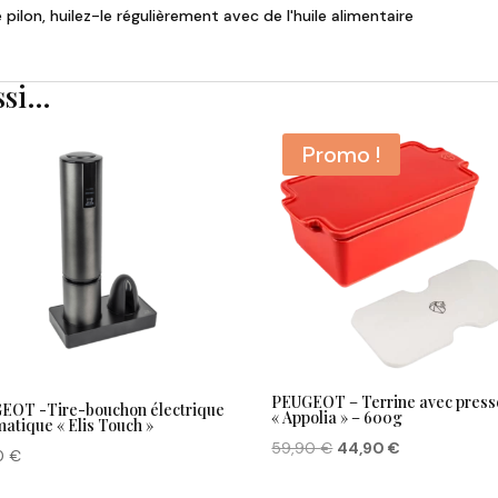
 pilon, huilez-le régulièrement avec de l'huile alimentaire
ssi…
Promo !
PEUGEOT – Terrine avec press
EOT -Tire-bouchon électrique
« Appolia » – 600g
atique « Elis Touch »
Le
Le
59,90
€
44,90
€
90
€
prix
prix