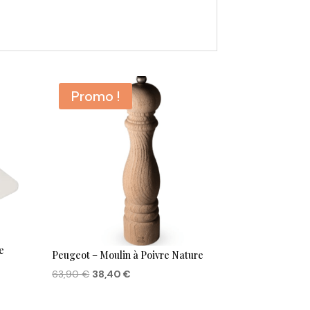
Promo !
e
Peugeot – Moulin à Poivre Nature
Le
Le
63,90
€
38,40
€
prix
prix
initial
actuel