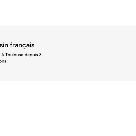
était :
est :
63,90 €.
38,40 €.
in français
 à Toulouse depuis 3
ons