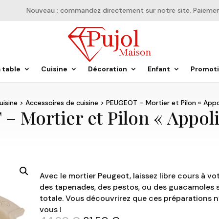
Nouveau : commandez directement sur notre site. Paiement e
a table
Cuisine
Décoration
Enfant
Promot
uisine
>
Accessoires de cuisine
> PEUGEOT – Mortier et Pilon « Appol
 Mortier et Pilon « Appoli
Avec le mortier Peugeot, laissez libre cours à vot
des
tapenades
, des
pestos
, ou des
guacamoles
s
totale. Vous découvrirez que ces préparations n
vous !