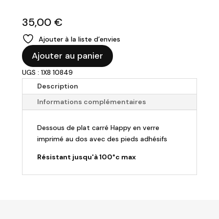
35,00
€
Ajouter à la liste d’envies
quantité
Ajouter au panier
de
UGS : 1X8 10849
Dessous
de
Description
plat
Informations complémentaires
-
Happy
Dessous de plat carré Happy en verre
imprimé au dos avec des pieds adhésifs
Résistant jusqu'à 100°c max