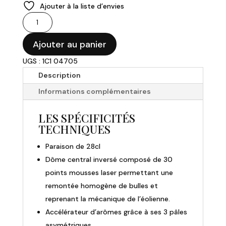
Ajouter à la liste d’envies
quantité
de
HELICIUM
Ajouter au panier
-
UGS : 1C1 04705
Verre
Description
à
vin
Informations complémentaires
effervescent
28cl
LES SPÉCIFICITÉS
TECHNIQUES
Paraison de 28cl
Dôme central inversé composé de 30
points mousses laser permettant une
remontée homogène de bulles et
reprenant la mécanique de l’éolienne.
Accélérateur d’arômes grâce à ses 3 pâles
asymétriques.