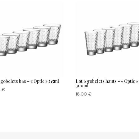
 gobelets bas – « Optic » 215ml
Lot 6 gobelets hauts – « Optic »
300ml
0
€
18,00
€