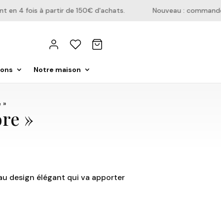
n 4 fois à partir de 150€ d'achats.
Nouveau : commandez di
ions
Notre maison
 »
ore »
 au design élégant qui va apporter