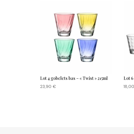
Lot 4 gobelets bas – « Twist » 215ml
Lot 6
23,90
€
18,0