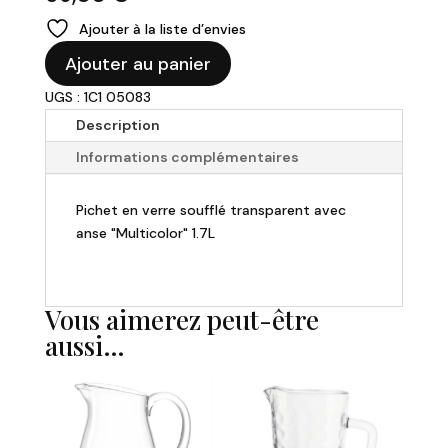
Ajouter à la liste d’envies
quantité
Ajouter au panier
de
UGS : 1C1 05083
Pichet
en
Description
verre
Informations complémentaires
soufflé
transparent
Pichet en verre soufflé transparent avec
1.7L
anse "Multicolor" 1.7L
-
"Multicolor"
Vous aimerez peut-être
aussi…