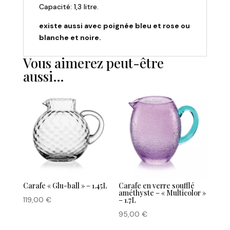
Capacité: 1,3 litre.
existe aussi avec poignée bleu et rose ou
blanche et noire.
Vous aimerez peut-être
aussi…
Carafe « Glu-ball » – 1.45L
Carafe en verre soufflé
améthyste – « Multicolor »
119,00
€
– 1.7L
95,00
€