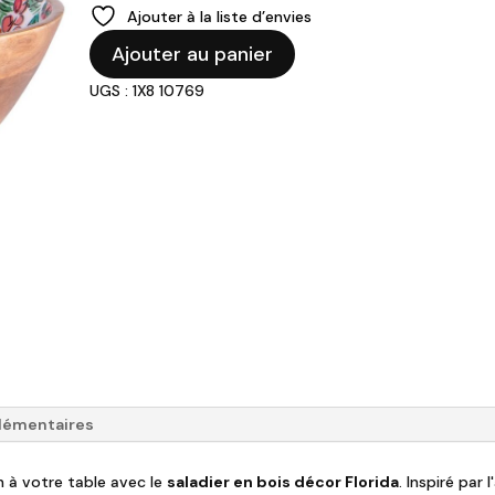
Ajouter à la liste d’envies
quantité
Ajouter au panier
de
UGS : 1X8 10769
Saladier
Bois
"Florida"
lémentaires
n à votre table avec le
saladier en bois décor Florida
. Inspiré par