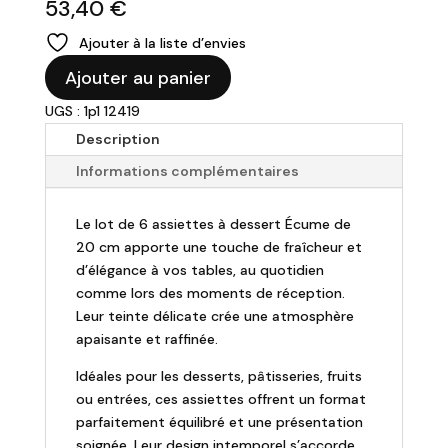
53,40
€
Ajouter à la liste d’envies
quantité
Ajouter au panier
de
UGS : 1p1 12419
Lot
de
Description
6
Informations complémentaires
assiettes
à
Le lot de 6 assiettes à dessert Écume de
dessert
20 cm apporte une touche de fraîcheur et
Ecume
d’élégance à vos tables, au quotidien
comme lors des moments de réception.
Leur teinte délicate crée une atmosphère
apaisante et raffinée.
Idéales pour les desserts, pâtisseries, fruits
ou entrées, ces assiettes offrent un format
parfaitement équilibré et une présentation
soignée. Leur design intemporel s’accorde