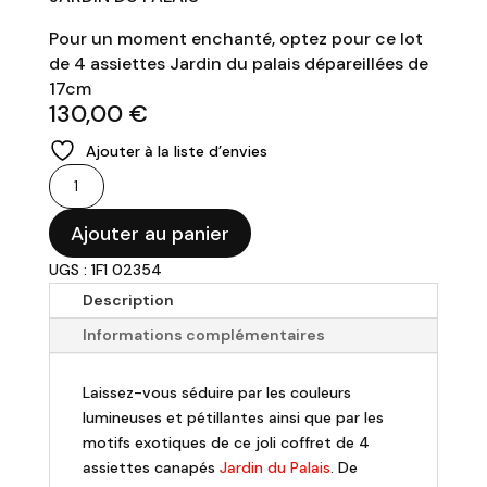
Pour un moment enchanté, optez pour ce lot
de 4 assiettes Jardin du palais dépareillées de
17cm
130,00
€
Ajouter à la liste d’envies
quantité
de
Gien
Ajouter au panier
-
UGS : 1F1 02354
Lot
Description
de
4
Informations complémentaires
assiettes
canapées
Laissez-vous séduire par les couleurs
jardin
lumineuses et pétillantes ainsi que par les
du
motifs exotiques de ce joli coffret de 4
palais
assiettes canapés
Jardin du Palais
. De
17cm