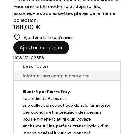
Pour une table moderne et dépareillée,
associez-les aux assiettes plates de la même
collection.
168,00
€
Ajouter à la liste d’envies
quantité
Ajouter au panier
de
UGS : 1F1 02353
GIEN
-
Description
Lot
Informations complémentaires
de
4
Illustré par Pierre Frey.
assiettes
Le Jardin du Palais est
dessert
une collection éclectique dont la luminosité
"Jardin
des couleurs et la précision des dessins
du
nous emmènent au fil d’un voyage
palais"
enchanteur. Une parfaite transcription d’un
monde végétal luxuriant, ponctué