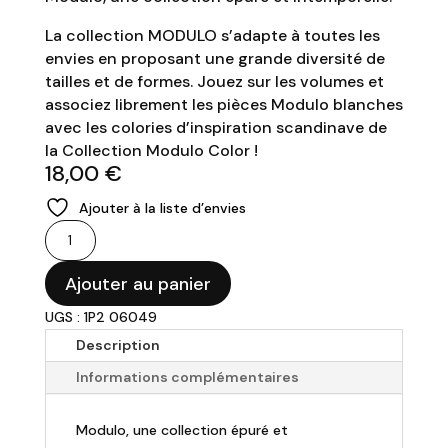
La collection MODULO s’adapte à toutes les
envies en proposant une grande diversité de
tailles et de formes. Jouez sur les volumes et
associez librement les pièces Modulo blanches
avec les colories d’inspiration scandinave de
la Collection Modulo Color !
18,00
€
Ajouter à la liste d’envies
quantité
de
Degrenne
Ajouter au panier
-
UGS : 1P2 06049
Assiette
Description
28
cm
Informations complémentaires
Modulo
Nature
Modulo, une collection épuré et
jade