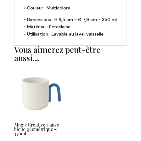
350ml
• Couleur : Multicolore
• Dimensions : H 9,5 cm - Ø 7,9 cm - 350 ml
• Matériau : Porcelaine
• Utilisation : Lavable au lave-vaisselle
Vous aimerez peut-être
aussi…
Mug « Creative » anse
bleue géométrique –
350ml