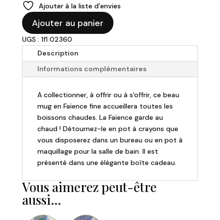
Ajouter à la liste d’envies
quantité
Ajouter au panier
de
UGS : 1f1 02360
GIEN
-
Description
Mug
Informations complémentaires
de
25.5cl
A collectionner, à offrir ou à s'offrir, ce beau
-
mug en Faïence fine accueillera toutes les
Jardin
boissons chaudes. La Faïence garde au
du
chaud ! Détournez-le en pot à crayons que
palais
vous disposerez dans un bureau ou en pot à
maquillage pour la salle de bain. Il est
présenté dans une élégante boîte cadeau.
Vous aimerez peut-être
aussi…