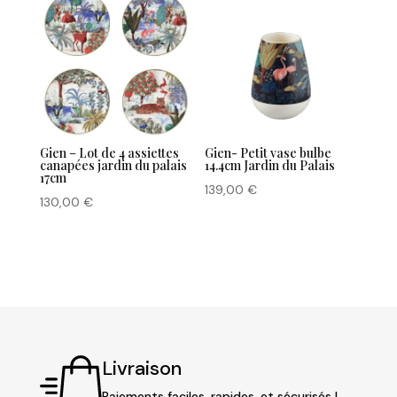
Gien – Lot de 4 assiettes
Gien- Petit vase bulbe
canapées jardin du palais
14.4cm Jardin du Palais
17cm
139,00
€
130,00
€
Livraison
Paiements faciles, rapides, et sécurisés !