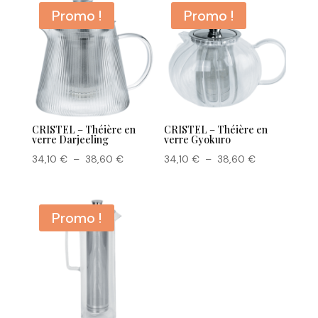
Promo !
Promo !
CRISTEL – Théière en
CRISTEL – Théière en
verre Darjeeling
verre Gyokuro
Plage
Plage
34,10
€
–
38,60
€
34,10
€
–
38,60
€
de
de
prix :
prix :
34,10 €
34,10 €
Promo !
à
à
38,60 €
38,60 €