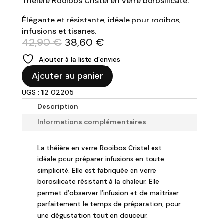
Théière Rooibos Cristel en verre borosilicate.
Élégante et résistante, idéale pour rooibos,
infusions et tisanes.
Le
Le
42,90
€
38,60
€
prix
prix
Ajouter à la liste d’envies
initial
actuel
quantité
était :
est :
Ajouter au panier
de
42,90 €.
38,60 €.
UGS : 1I2 02205
CRISTEL
-
Description
Théière
Informations complémentaires
en
verre
La théière en verre Rooibos Cristel est
Rooibos
idéale pour préparer infusions en toute
-
simplicité. Elle est fabriquée en verre
1.2L
borosilicate résistant à la chaleur. Elle
permet d’observer l’infusion et de maîtriser
parfaitement le temps de préparation, pour
une dégustation tout en douceur.