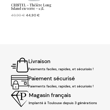
CRISTEL – Théière Long
Island en verre – 1.5L
Le
Le
49,90
€
44,90
€
prix
prix
initial
actuel
était :
est :
49,90 €.
44,90 €.
Livraison
Paiements faciles, rapides, et sécurisés !
Paiement sécurisé
Paiements faciles, rapides, et sécurisés !
Magasin français
Implanté à Toulouse depuis 3 générations