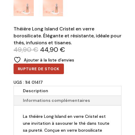
Théière Long Island Cristel en verre
borosilicate. Élégante et résistante, idéale pour
thés, infusions et tisanes.
Le
Le
49,90
€
44,90
€
prix
prix
Ajouter à la liste d’envies
initial
actuel
était :
est :
RUPTURE DE STOCK
49,90 €.
44,90 €.
UGS : 1I4 01417
Description
Informations complémentaires
La théière Long Island en verre Cristel est
une invitation à savourer le thé dans toute
sa pureté. Conçue en verre borosilicate