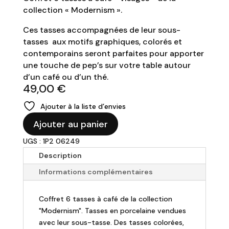
collection « Modernism ».
Ces tasses accompagnées de leur sous-
tasses aux motifs graphiques, colorés et
contemporains seront parfaites pour apporter
une touche de pep’s sur votre table autour
d’un café ou d’un thé.
49,00
€
Ajouter à la liste d’envies
quantité
Ajouter au panier
de
UGS : 1P2 06249
Coffret
6
Description
tasses
Informations complémentaires
à
café
Coffret 6 tasses à café de la collection
"Modernism"
"Modernism". Tasses en porcelaine vendues
visages
avec leur sous-tasse. Des tasses colorées,