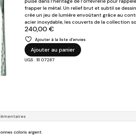
puise dans l’héritage de l’orfèvrerie pour rappeler
frapper le métal. Un relief brut et subtil se dess
crée un jeu de lumière envoûtant grâce au contra
acier inoxydable, les couverts de la collection so
240,00
€
Ajouter à la liste d’envies
quantité
Ajouter au panier
de
UGS : 1I1 07287
DEGRENNE
-
Ménagère
24
pièces
"Fuse-
martelé"
lémentaires
onnes coloris argent.