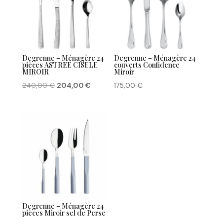
Degrenne – Ménagère 24
Degrenne – Ménagère 24
pièces ASTREE CISELE
couverts Confidence
MIROIR
Miroir
Le
Le
240,00
€
204,00
€
175,00
€
prix
prix
initial
actuel
était :
est :
240,00 €.
204,00 €.
Degrenne – Ménagère 24
pièces Miroir sel de Perse