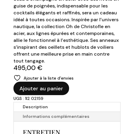
guise de poignées, indispensable pour les
cocktails élégants et raffinés, sera un cadeau
idéal à toutes occasions. Inspirée par l’univers
nautique, la collection Oh de Christofle en
acier, aux lignes épurées et contemporaines,
allie le fonctionnel à l’esthétique. Ses anneaux
s’inspirant des oeillets et hublots de voiliers
offrent une meilleure prise en main contre
tout tangage.
495,00
€
Ajouter à la liste d’envies
quantité
Ajouter au panier
de
UGS : 1I2 02159
CHRISTOFLE
-
Description
Seau
Informations complémentaires
à
champagne
ENTRETIEN
en