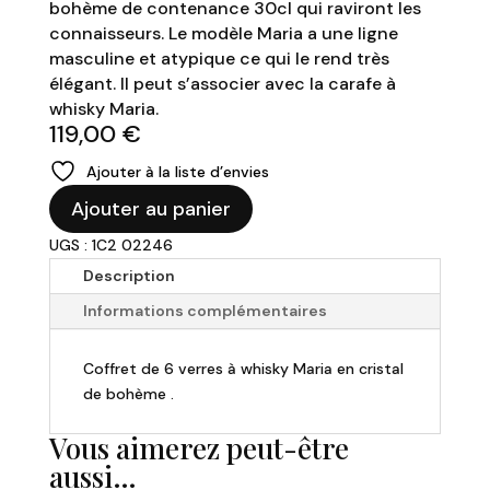
bohème de contenance 30cl qui raviront les
connaisseurs. Le modèle Maria a une ligne
masculine et atypique ce qui le rend très
élégant. Il peut s’associer avec la carafe à
whisky Maria.
119,00
€
Ajouter à la liste d’envies
quantité
Ajouter au panier
de
UGS : 1C2 02246
Coffret
-
Description
De
Informations complémentaires
6
verres
Coffret de 6 verres à whisky Maria en cristal
à
de bohème .
Whisky
-
Vous aimerez peut-être
Maria
aussi…