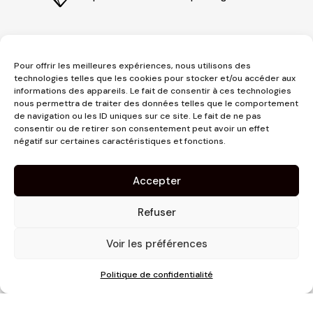
Pour offrir les meilleures expériences, nous utilisons des
technologies telles que les cookies pour stocker et/ou accéder aux
informations des appareils. Le fait de consentir à ces technologies
nous permettra de traiter des données telles que le comportement
de navigation ou les ID uniques sur ce site. Le fait de ne pas
consentir ou de retirer son consentement peut avoir un effet
3 place Jeanne d'Arc
négatif sur certaines caractéristiques et fonctions.
1er étage
31000 Toulouse
Accepter
contact@pujolmaison.com
05 62 73 70 73
Refuser
Voir les préférences
Politique de confidentialité
Site réalisé par
Linaïa