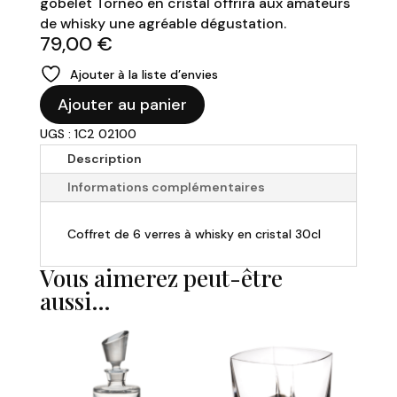
gobelet Torneo en cristal offrira aux amateurs
de whisky une agréable dégustation.
79,00
€
Ajouter à la liste d’envies
quantité
Ajouter au panier
de
UGS : 1C2 02100
Coffret
-
Description
6
Informations complémentaires
verres
à
Coffret de 6 verres à whisky en cristal 30cl
Whisky
-
Vous aimerez peut-être
Torneo
aussi…