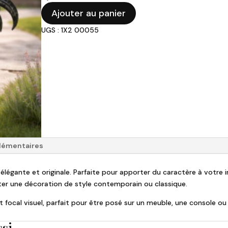
initial
actuel
quantité
était :
est :
Ajouter au panier
de
124,00 €.
86,20 €.
UGS : 1X2 00055
Coq
Beaufort
lémentaires
égante et originale. Parfaite pour apporter du caractère à votre int
éter une décoration de style contemporain ou classique.
nt focal visuel, parfait pour être posé sur un meuble, une console o
ssi…