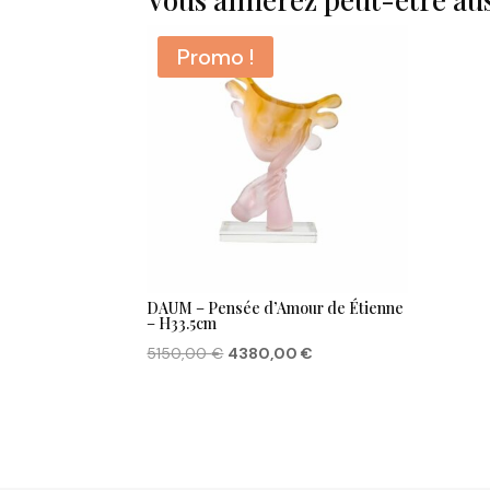
Promo !
DAUM – Pensée d’Amour de Étienne
– H33.5cm
Le
Le
5150,00
€
4380,00
€
prix
prix
initial
actuel
était :
est :
5150,00 €.
4380,00 €.