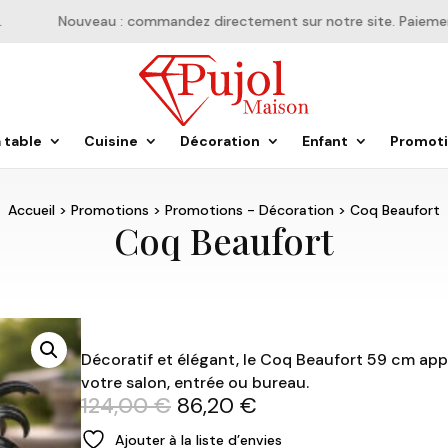
Nouveau : commandez directement sur notre site. Paiement e
a table
Cuisine
Décoration
Enfant
Promot
Accueil
>
Promotions
>
Promotions - Décoration
> Coq Beaufort
Coq Beaufort
Décoratif et élégant, le Coq Beaufort 59 cm app
votre salon, entrée ou bureau.
Le
Le
124,00
€
86,20
€
prix
prix
Ajouter à la liste d’envies