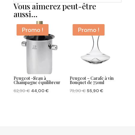
Vous aimerez peut-être
aussi…
Promo !
Promo !
Peugeot -Seau à
Peugeot – Carafe à vin
Champagne équilibreur
Bouquet de 750ml
Le
Le
Le
Le
62,90
€
44,00
€
79,90
€
55,90
€
prix
prix
prix
prix
initial
actuel
initial
actuel
était :
est :
était :
est :
62,90 €.
44,00 €.
79,90 €.
55,90 €.