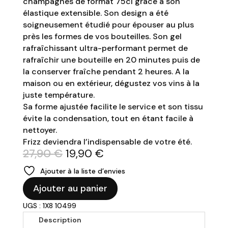
champagnes de format 75cl grâce à son
élastique extensible. Son design a été
soigneusement étudié pour épouser au plus
près les formes de vos bouteilles. Son gel
rafraîchissant ultra-performant permet de
rafraîchir une bouteille en 20 minutes puis de
la conserver fraîche pendant 2 heures. A la
maison ou en extérieur, dégustez vos vins à la
juste température.
Sa forme ajustée facilite le service et son tissu
évite la condensation, tout en étant facile à
nettoyer.
Frizz deviendra l’indispensable de votre été.
Le
Le
27,90
€
19,90
€
prix
prix
Ajouter à la liste d’envies
initial
actuel
quantité
était :
est :
Ajouter au panier
de
27,90 €.
19,90 €.
UGS : 1X8 10499
PEUGEOT
-
Description