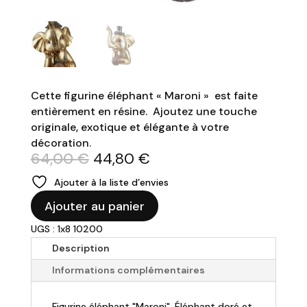
Cette figurine éléphant « Maroni » est faite
entièrement en résine. Ajoutez une touche
originale, exotique et élégante à votre
décoration.
Le
Le
64,00
€
44,80
€
prix
prix
Ajouter à la liste d’envies
initial
actuel
quantité
était :
est :
Ajouter au panier
de
64,00 €.
44,80 €.
UGS : 1x8 10200
Figurine
éléphant
Description
"Maroni"
Informations complémentaires
Figurine éléphant "Maroni". Éléphant doré et