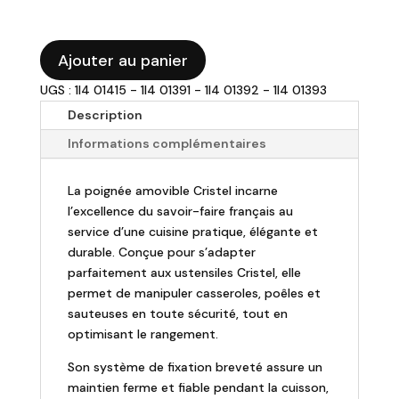
quantité
Ajouter au panier
de
UGS : 1I4 01415 - 1I4 01391 - 1I4 01392 - 1I4 01393
CRISTEL
-
Description
Poignée
Informations complémentaires
amovible
-
La poignée amovible Cristel incarne
Bakélite
l’excellence du savoir-faire français au
service d’une cuisine pratique, élégante et
durable. Conçue pour s’adapter
parfaitement aux ustensiles Cristel, elle
permet de manipuler casseroles, poêles et
sauteuses en toute sécurité, tout en
optimisant le rangement.
Son système de fixation breveté assure un
maintien ferme et fiable pendant la cuisson,