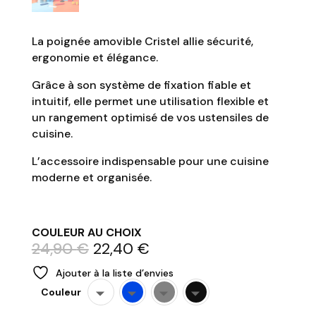
La poignée amovible Cristel allie sécurité,
ergonomie et élégance.
Grâce à son système de fixation fiable et
intuitif, elle permet une utilisation flexible et
un rangement optimisé de vos ustensiles de
cuisine.
L’accessoire indispensable pour une cuisine
moderne et organisée.
COULEUR AU CHOIX
Le
Le
24,90
€
22,40
€
prix
prix
Ajouter à la liste d’envies
initial
actuel
Couleur
était :
est :
24,90 €.
22,40 €.