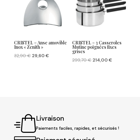
44,90 €
CRISTEL – Anse amovible
CRISTEL – 3 Casseroles
Inox « Zenith »
Mutine poignées fixes
grises
Le
Le
32,90
€
29,60
€
Le
Le
299,70
€
214,00
€
prix
prix
prix
prix
initial
actuel
initial
actuel
était :
est :
était :
est :
32,90 €.
29,60 €.
299,70 €.
214,00 €.
Livraison
Paiements faciles, rapides, et sécurisés !