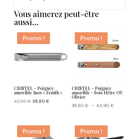
Vous aimerez peut-être
aussi…
Promo !
Promo !
CRISTEL – Poignée
CRISTEL – Poignée
amovible Inox « Zenith »
amovible – bois Hêtre OU
Olivier
Le
Le
42,90
€
38,60
€
Plage
38,60
€
–
44,90
€
prix
prix
de
initial
actuel
prix :
était :
est :
38,60 €
Promo !
Promo !
42,90 €.
38,60 €.
à