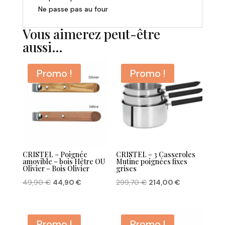
Ne passe pas au four
Vous aimerez peut-être
aussi…
Promo !
Promo !
CRISTEL – Poignée
CRISTEL – 3 Casseroles
amovible – bois Hêtre OU
Mutine poignées fixes
Olivier – Bois Olivier
grises
Le
Le
Le
Le
49,90
€
44,90
€
299,70
€
214,00
€
prix
prix
prix
prix
initial
actuel
initial
actuel
était :
est :
était :
est :
Promo !
Promo !