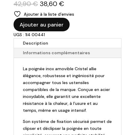
Le
Le
42,90
€
38,60
€
prix
prix
Ajouter à la liste d’envies
initial
actuel
quantité
était :
est :
Ajouter au panier
de
42,90 €.
38,60 €.
UGS : 1I4 00441
CRISTEL
-
Description
Poignée
Informations complémentaires
amovible
Inox
La poignée inox amovible Cristel allie
"Zenith"
élégance, robustesse et ingéniosité pour
accompagner tous les ustensiles
compatibles de la marque. Conçue en acier
inoxydable, elle garantit une excellente
résistance à la chaleur, à l’usure et au
temps, même en usage intensif.
Son système de fixation sécurisé permet de
clipser et déclipser la poignée en toute