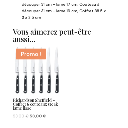
découper 31 cm - lame 17 cm, Couteau à
découper 31 cm - lame 19 cm, Coffret 38.5 x
3 x 3.5 cm
Vous aimerez peut-être
aussi…
Promo !
Richardson Sheffield –
Coffret 6 couteaux steak
lame lisse
Le
Le
93,00
€
58,00
€
prix
prix