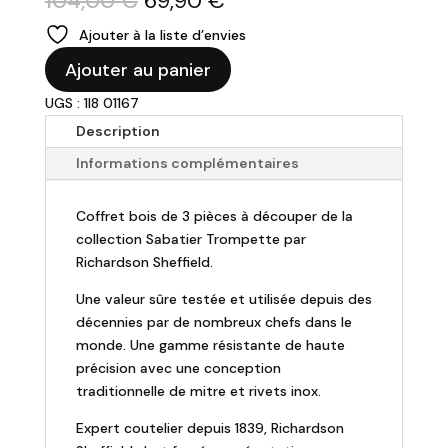
104,00
€
69,90
€
prix
prix
Ajouter à la liste d’envies
initial
actuel
quantité
était :
est :
Ajouter au panier
de
104,00 €.
69,90 €.
UGS : 1I8 01167
Coffret
en
Description
Bois
Informations complémentaires
-
3
Coffret bois de 3 pièces à découper de la
Pièces
collection Sabatier Trompette par
à
Richardson Sheffield.
Découper
Une valeur sûre testée et utilisée depuis des
décennies par de nombreux chefs dans le
monde. Une gamme résistante de haute
précision avec une conception
traditionnelle de mitre et rivets inox.
Expert coutelier depuis 1839, Richardson