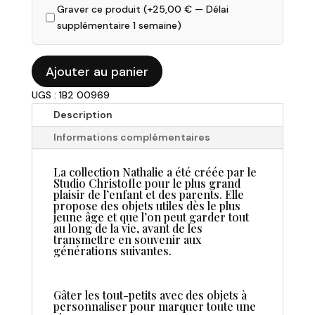
Graver ce produit (+
25,00
€
— Délai
supplémentaire 1 semaine)
quantité
Ajouter au panier
de
UGS : 1B2 00969
Christofle
-
Description
Timbale
Informations complémentaires
Nathalie
en
La collection Nathalie a été créée par le
métal
Studio Christofle pour le plus grand
argenté
plaisir de l’enfant et des parents. Elle
propose des objets utiles dès le plus
jeune âge et que l’on peut garder tout
au long de la vie, avant de les
transmettre en souvenir aux
générations suivantes.
Gâter les tout-petits avec des objets à
personnaliser pour marquer toute une