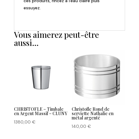
ces produits, rincez à l'eau claire puis
essuyez.
Vous aimerez peut-être
aussi…
CHRISTOFLE – Timbale
Christofle Rond de
en Argent Massif – CLUNY
serviette Nathalie en
métal argenté
1380,00
€
140,00
€