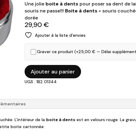
Une jolie
boite à dents
pour poser sa dent de la
souris ne passe!!!
Boite à dents
« souris couchée
dorée
29,90
€
Ajouter à la liste d’envies
Graver ce produit (+
25,00
€
— Délai supplément
quantité
Ajouter au panier
de
UGS : 1B2 01344
Boîte
à
dent
souris
lémentaires
dorée
uchée. L'intérieur de la
boite à dents
est en velours rouge. La gravur
petite boite cartonnée.