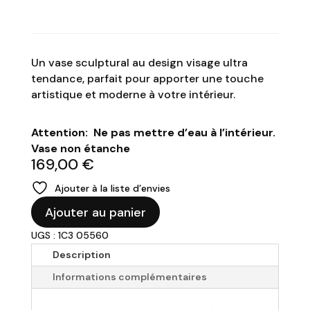
Un vase sculptural au design visage ultra
tendance, parfait pour apporter une touche
artistique et moderne à votre intérieur.
Attention: Ne pas mettre d’eau à l’intérieur.
Vase non étanche
169,00
€
Ajouter à la liste d’envies
quantité
Ajouter au panier
de
UGS : 1C3 05560
Vase
Rond
Description
"Fashion.2"
Informations complémentaires
-
H35cm