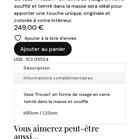
soufflé et teinté dans la masse sera idéal pour
apporter une touche unique, originale et
colorée à votre intérieur.
249,00
€
Ajouter à la liste d’envies
quantité
Ajouter au panier
de
UGS : 1C3 05524
Vase
"Frozen"
Description
en
Informations complémentaires
verre
soufflé
Vase "Frozen" en forme de visage en verre
30x20cm
teinté dans la masse et soufflé.
H30cm / L20cm
Vous aimerez peut-être
aussi…