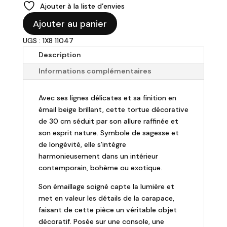
Ajouter à la liste d’envies
quantité
Ajouter au panier
de
UGS : 1X8 11047
Tortue
émail
Description
Beige
Informations complémentaires
30
cm
Avec ses lignes délicates et sa finition en
émail beige brillant, cette tortue décorative
de 30 cm séduit par son allure raffinée et
son esprit nature. Symbole de sagesse et
de longévité, elle s’intègre
harmonieusement dans un intérieur
contemporain, bohème ou exotique.
Son émaillage soigné capte la lumière et
met en valeur les détails de la carapace,
faisant de cette pièce un véritable objet
décoratif. Posée sur une console, une