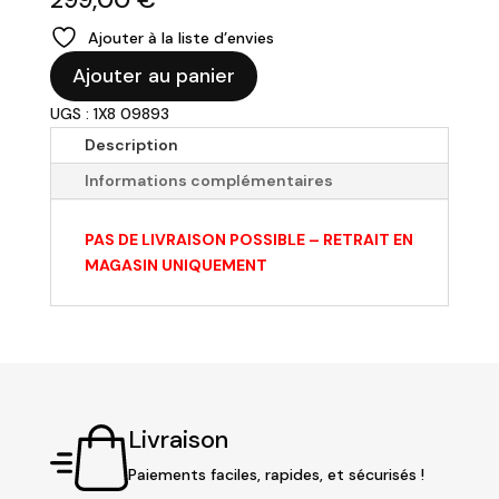
Ajouter à la liste d’envies
quantité
Ajouter au panier
de
UGS : 1X8 09893
Set
de
Description
3
Informations complémentaires
bout
de
PAS DE LIVRAISON POSSIBLE – RETRAIT EN
canapé
MAGASIN UNIQUEMENT
alu
silver
Livraison
Paiements faciles, rapides, et sécurisés !