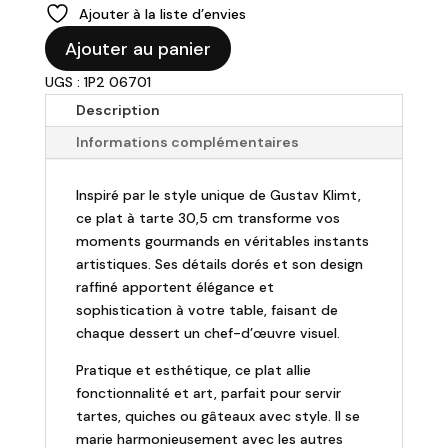
Ajouter à la liste d’envies
quantité
Ajouter au panier
de
UGS : 1P2 06701
Gustav
Klimt
Description
-
Informations complémentaires
Plat
à
Inspiré par le style unique de Gustav Klimt,
tarte
ce plat à tarte 30,5 cm transforme vos
"Le
moments gourmands en véritables instants
baiser"
artistiques. Ses détails dorés et son design
-
raffiné apportent élégance et
Ø30.5cm
sophistication à votre table, faisant de
chaque dessert un chef-d’œuvre visuel.
Pratique et esthétique, ce plat allie
fonctionnalité et art, parfait pour servir
tartes, quiches ou gâteaux avec style. Il se
marie harmonieusement avec les autres