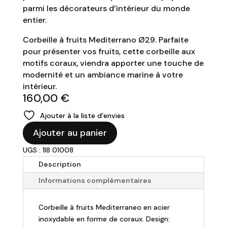
parmi les décorateurs d’intérieur du monde
entier.
Corbeille à fruits Mediterrano Ø29. Parfaite
pour présenter vos fruits, cette corbeille aux
motifs coraux, viendra apporter une touche de
modernité et un ambiance marine à votre
intérieur.
160,00
€
Ajouter à la liste d’envies
quantité
Ajouter au panier
de
UGS : 1I8 01008
ALESSI
-
Description
Corbeille
Informations complémentaires
à
fruits
Corbeille à fruits Mediterraneo en acier
Mediterraneo
inoxydable en forme de coraux. Design: