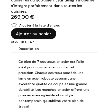
culinaires du quotidien. Leur design moderne
s’intègre parfaitement dans toutes les
cuisines.
269,00
€
Ajouter à la liste d’envies
quantité
Ajouter au panier
de
UGS : 1I8 01147
Bloc
Couteaux
Description
7
Pièces
Ce bloc de 7 couteaux en acier est l’allié
"Chicago".
idéal pour cuisiner avec confort et
précision. Chaque couteau possède une
lame en acier robuste assurant une
excellente qualité de coupe et une grande
durabilité. Les manches en acier offrent une
prise en main agréable et un style
contemporain qui sublime votre plan de
travail.