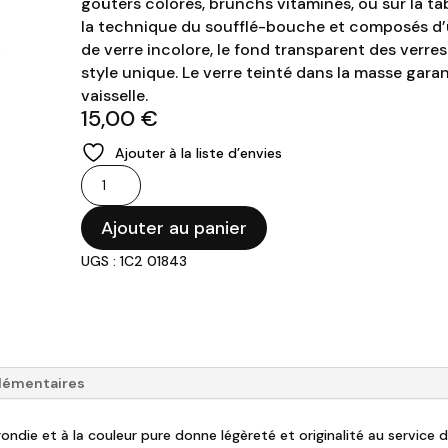
goûters colorés, brunchs vitaminés, ou sur la tab
la technique du soufflé-bouche et composés d’
de verre incolore, le fond transparent des verres
style unique. Le verre teinté dans la masse garan
vaisselle.
15,00
€
Ajouter à la liste d’envies
quantité
de
Degrenne
Ajouter au panier
-
UGS : 1C2 01843
Gobelet
29cl
Blanc
ALLEGRO
lémentaires
ndie et à la couleur pure donne légèreté et originalité au service d