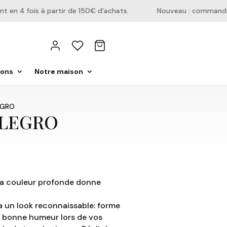
n 4 fois à partir de 150€ d'achats.
Nouveau : commandez d
ions
Notre maison
EGRO
ALLEGRO
 la couleur profonde donne
 un look reconnaissable: forme
et bonne humeur lors de vos