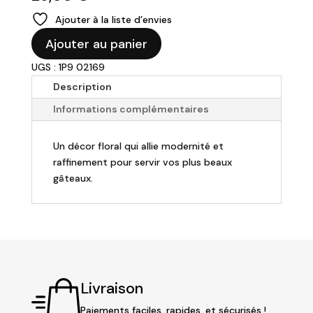
Ajouter à la liste d’envies
quantité
Ajouter au panier
de
UGS : 1P9 02169
LILY
-
Description
Plat
Informations complémentaires
à
cake
Un décor floral qui allie modernité et
raffinement pour servir vos plus beaux
gâteaux.
Livraison
Paiements faciles, rapides, et sécurisés !