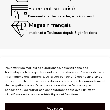
Paiement sécurisé
Paiements faciles, rapides, et sécurisés !
Magasin français
Implanté à Toulouse depuis 3 générations
Pour offrir les meilleures expériences, nous utilisons des
technologies telles que les cookies pour stocker et/ou accéder aux
informations des appareils. Le fait de consentir à ces technologies
nous permettra de traiter des données telles que le comportement
3 place Jeanne d'Arc
de navigation ou les ID uniques sur ce site. Le fait de ne pas
1er étage
consentir ou de retirer son consentement peut avoir un effet
31000 Toulouse
négatif sur certaines caractéristiques et fonctions.
contact@pujolmaison.com
05 62 73 70 73
Accepter