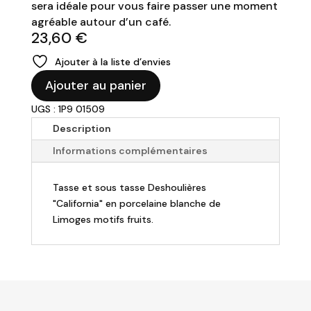
sera idéale pour vous faire passer une moment
agréable autour d’un café.
23,60
€
Ajouter à la liste d’envies
quantité
Ajouter au panier
de
UGS : 1P9 01509
DESHOULIÈRES
-
Description
Tasse/Sous-
Informations complémentaires
tasse
à
Tasse et sous tasse Deshoulières
café
"California" en porcelaine blanche de
Europe
Limoges motifs fruits.
"California"