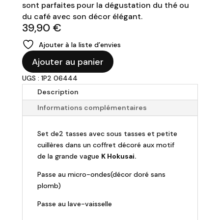
sont parfaites pour la dégustation du thé ou
du café avec son décor élégant.
39,90
€
Ajouter à la liste d’envies
quantité
Ajouter au panier
de
UGS : 1P2 06444
Set
de
Description
2
Informations complémentaires
tasses
Triangulaires"
Set de2 tasses avec sous tasses et petite
La
cuillères dans un coffret décoré aux motif
Grande
de la grande vague
K Hokusai.
Vague"-
K
Passe au micro-ondes(décor doré sans
Hokusai
plomb)
Passe au lave-vaisselle