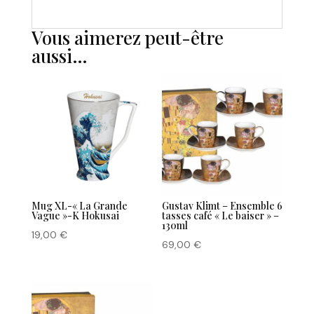
Vous aimerez peut-être
aussi…
Mug XL-« La Grande
Gustav Klimt – Ensemble 6
Vague »-K Hokusai
tasses café « Le baiser » –
130ml
19,00
€
69,00
€